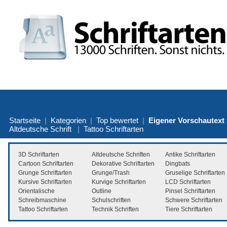
Startseite
|
Kategorien
|
Top bewertet
|
Eigener Vorschautext
Altdeutsche Schrift
|
Tattoo Schriftarten
3D Schriftarten
Altdeutsche Schriften
Antike Schriftarten
Cartoon Schriftarten
Dekorative Schriftarten
Dingbats
Grunge Schriftarten
Grunge/Trash
Gruselige Schriftarten
Kursive Schriftarten
Kurvige Schriftarten
LCD Schriftarten
Orientalische
Outline
Pinsel Schriftarten
Schreibmaschine
Schulschriften
Schwere Schriftarten
Tattoo Schriftarten
Technik Schriften
Tiere Schriftarten