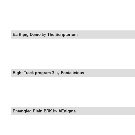
Earthpig Demo
by
The Scriptorium
Eight Track program 3
by
Fontalicious
Entangled Plain BRK
by
AEnigma