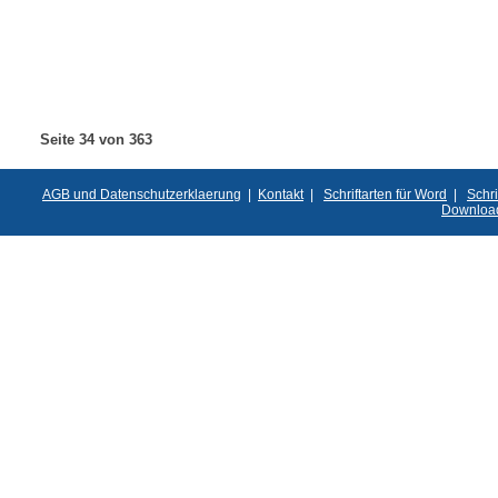
Seite 34 von 363
AGB und Datenschutzerklaerung
|
Kontakt
|
Schriftarten für Word
|
Schri
Downloa