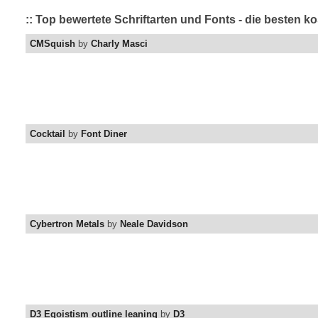
:: Top bewertete Schriftarten und Fonts - die besten k
CMSquish
by
Charly Masci
Cocktail
by
Font Diner
Cybertron Metals
by
Neale Davidson
D3 Egoistism outline leaning
by
D3