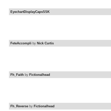
EyechartDisplayCapsSSK
FeteAccompli
by
Nick Curtis
Fh_Faith
by
Fictionalhead
Fh_Reverse
by
Fictionalhead