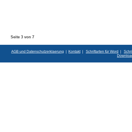
Seite 3 von 7
AGB und Datenschutzerklaerung
|
Kontakt
|
Schriftarten für Word
|
Schri
Downloa