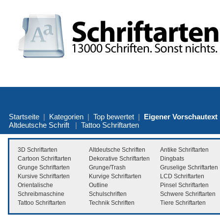
Startseite
|
Kategorien
|
Top bewertet
|
Eigener Vorschautext
Altdeutsche Schrift
|
Tattoo Schriftarten
3D Schriftarten
Altdeutsche Schriften
Antike Schriftarten
Cartoon Schriftarten
Dekorative Schriftarten
Dingbats
Grunge Schriftarten
Grunge/Trash
Gruselige Schriftarten
Kursive Schriftarten
Kurvige Schriftarten
LCD Schriftarten
Orientalische
Outline
Pinsel Schriftarten
Schreibmaschine
Schulschriften
Schwere Schriftarten
Tattoo Schriftarten
Technik Schriften
Tiere Schriftarten