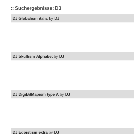
:: Suchergebnisse: D3
D3 Globalism italic
by
D3
D3 Skullism Alphabet
by
D3
D3 DigiBitMapism type A
by
D3
D3 Egoistism extra
by
D3