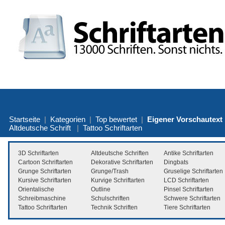
Startseite
|
Kategorien
|
Top bewertet
|
Eigener Vorschautext
Altdeutsche Schrift
|
Tattoo Schriftarten
3D Schriftarten
Altdeutsche Schriften
Antike Schriftarten
Cartoon Schriftarten
Dekorative Schriftarten
Dingbats
Grunge Schriftarten
Grunge/Trash
Gruselige Schriftarten
Kursive Schriftarten
Kurvige Schriftarten
LCD Schriftarten
Orientalische
Outline
Pinsel Schriftarten
Schreibmaschine
Schulschriften
Schwere Schriftarten
Tattoo Schriftarten
Technik Schriften
Tiere Schriftarten