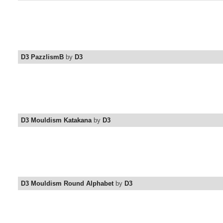
D3 PazzlismB
by
D3
D3 Mouldism Katakana
by
D3
D3 Mouldism Round Alphabet
by
D3