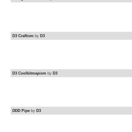
D3 Craftism
by
D3
D3 Coolbitmapism
by
D3
DDD Pipe
by
D3