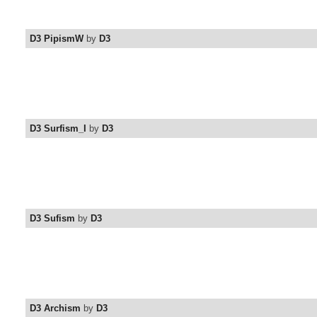
D3 PipismW
by
D3
D3 Surfism_I
by
D3
D3 Sufism
by
D3
D3 Archism
by
D3