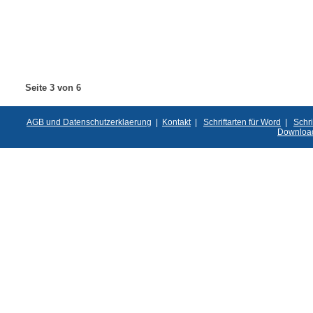
Seite 3 von 6
AGB und Datenschutzerklaerung
|
Kontakt
|
Schriftarten für Word
|
Schri
Downloa