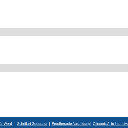
für Word
|
Schriftart Generator
|
Ergotherapie Ausbildung
|
Clinomic AI in Intensi