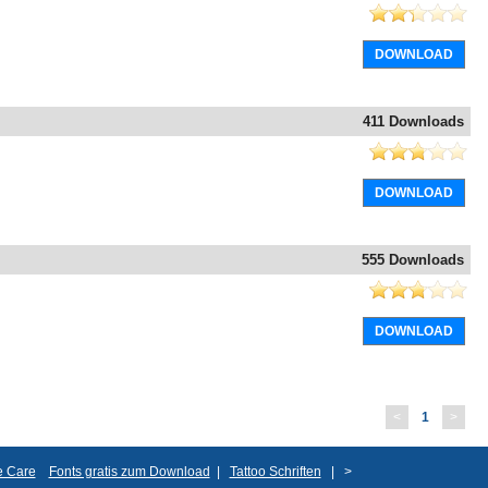
DOWNLOAD
411 Downloads
DOWNLOAD
555 Downloads
DOWNLOAD
<
1
>
ve Care
Fonts gratis zum Download
|
Tattoo Schriften
|
>