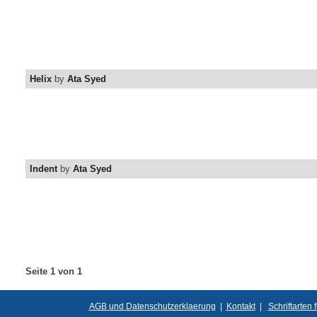
Helix
by
Ata Syed
Indent
by
Ata Syed
Seite 1 von 1
AGB und Datenschutzerklaerung
|
Kontakt
|
Schriftarten 