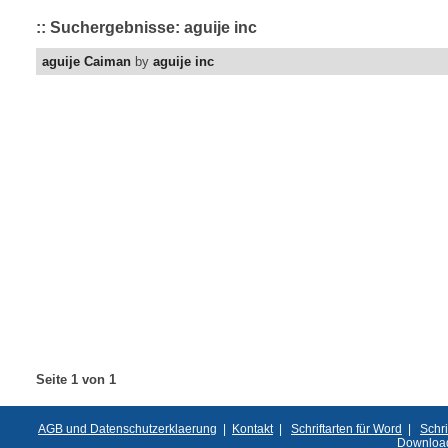
:: Suchergebnisse: aguije inc
aguije Caiman
by
aguije inc
Seite 1 von 1
AGB und Datenschutzerklaerung
|
Kontakt
|
Schriftarten für Word
|
Schri
Downloa