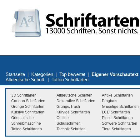
Startseite
|
Kategorien
|
Top bewertet
|
Eigener Vorschautext
Altdeutsche Schrift
|
Tattoo Schriftarten
3D Schriftarten
Altdeutsche Schriften
Antike Schriftarten
Cartoon Schriftarten
Dekorative Schriftarten
Dingbats
Grunge Schriftarten
Grunge/Trash
Gruselige Schriftarten
Kursive Schriftarten
Kurvige Schriftarten
LCD Schriftarten
Orientalische
Outline
Pinsel Schriftarten
Schreibmaschine
Schulschriften
Schwere Schriftarten
Tattoo Schriftarten
Technik Schriften
Tiere Schriftarten