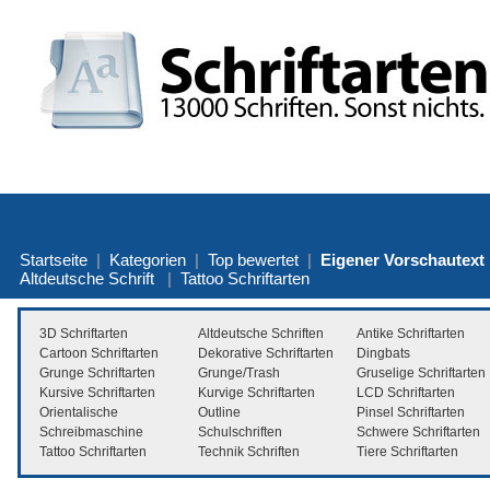
Startseite
|
Kategorien
|
Top bewertet
|
Eigener Vorschautext
Altdeutsche Schrift
|
Tattoo Schriftarten
3D Schriftarten
Altdeutsche Schriften
Antike Schriftarten
Cartoon Schriftarten
Dekorative Schriftarten
Dingbats
Grunge Schriftarten
Grunge/Trash
Gruselige Schriftarten
Kursive Schriftarten
Kurvige Schriftarten
LCD Schriftarten
Orientalische
Outline
Pinsel Schriftarten
Schreibmaschine
Schulschriften
Schwere Schriftarten
Tattoo Schriftarten
Technik Schriften
Tiere Schriftarten