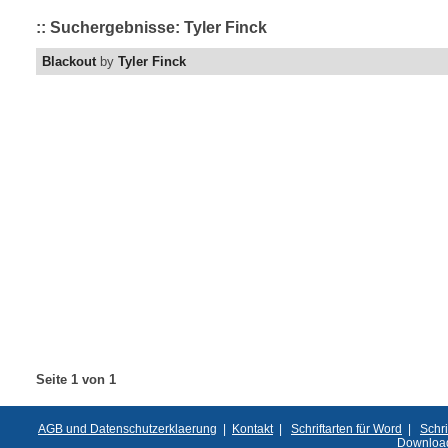
:: Suchergebnisse: Tyler Finck
Blackout
by
Tyler Finck
Seite 1 von 1
AGB und Datenschutzerklaerung
|
Kontakt
|
Schriftarten für Word
|
Schri
Downloa