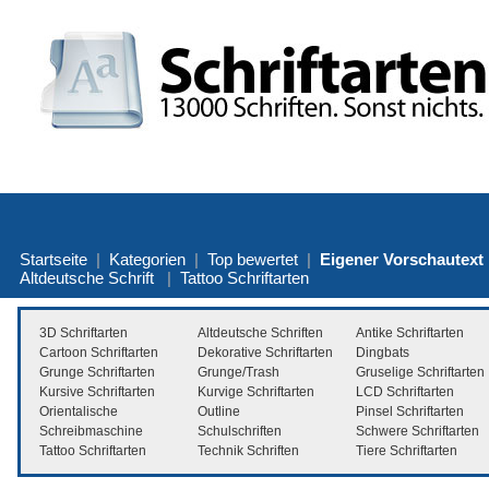
Startseite
|
Kategorien
|
Top bewertet
|
Eigener Vorschautext
Altdeutsche Schrift
|
Tattoo Schriftarten
3D Schriftarten
Altdeutsche Schriften
Antike Schriftarten
Cartoon Schriftarten
Dekorative Schriftarten
Dingbats
Grunge Schriftarten
Grunge/Trash
Gruselige Schriftarten
Kursive Schriftarten
Kurvige Schriftarten
LCD Schriftarten
Orientalische
Outline
Pinsel Schriftarten
Schreibmaschine
Schulschriften
Schwere Schriftarten
Tattoo Schriftarten
Technik Schriften
Tiere Schriftarten