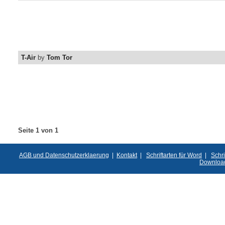
T-Air
by
Tom Tor
Seite 1 von 1
AGB und Datenschutzerklaerung
|
Kontakt
|
Schriftarten für Word
|
Schri
Downloa