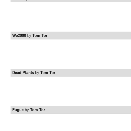
We2000
by
Tom Tor
Dead Plants
by
Tom Tor
Fugue
by
Tom Tor