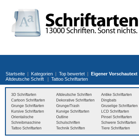
Startseite
|
Kategorien
|
Top bewertet
|
Eigener Vorschautext
Altdeutsche Schrift
|
Tattoo Schriftarten
3D Schriftarten
Altdeutsche Schriften
Antike Schriftarten
Cartoon Schriftarten
Dekorative Schriftarten
Dingbats
Grunge Schriftarten
Grunge/Trash
Gruselige Schriftarten
Kursive Schriftarten
Kurvige Schriftarten
LCD Schriftarten
Orientalische
Outline
Pinsel Schriftarten
Schreibmaschine
Schulschriften
Schwere Schriftarten
Tattoo Schriftarten
Technik Schriften
Tiere Schriftarten