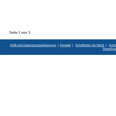
Seite 1 von 3
AGB und Datenschutzerklaerung
|
Kontakt
|
Schriftarten für Word
|
Schri
Downloa