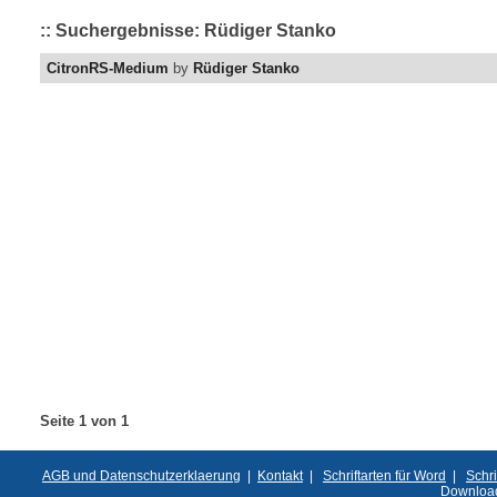
:: Suchergebnisse: Rüdiger Stanko
CitronRS-Medium
by
Rüdiger Stanko
Seite 1 von 1
AGB und Datenschutzerklaerung
|
Kontakt
|
Schriftarten für Word
|
Schri
Downloa