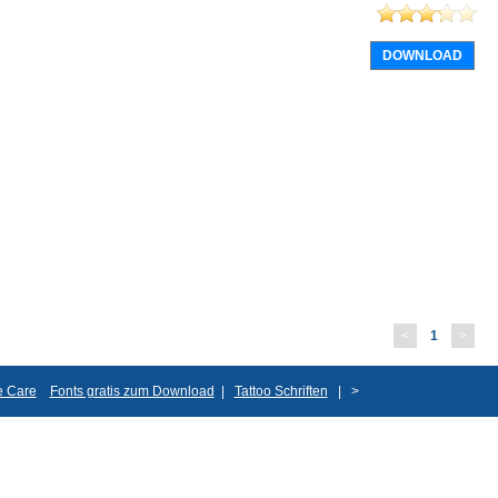
DOWNLOAD
<
1
>
ve Care
Fonts gratis zum Download
|
Tattoo Schriften
|
>