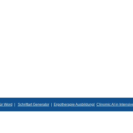
für Word
|
Schriftart Generator
|
Ergotherapie Ausbildung
|
Clinomic AI in Intensi