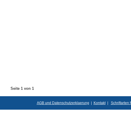
Seite 1 von 1
AGB und Datenschutzerklaerung
|
Kontakt
|
Schriftarten 