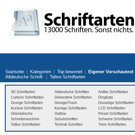
Startseite
|
Kategorien
|
Top bewertet
|
Eigener Vorschautext
Altdeutsche Schrift
|
Tattoo Schriftarten
3D Schriftarten
Altdeutsche Schriften
Antike Schriftarten
Cartoon Schriftarten
Dekorative Schriftarten
Dingbats
Grunge Schriftarten
Grunge/Trash
Gruselige Schriftarten
Kursive Schriftarten
Kurvige Schriftarten
LCD Schriftarten
Orientalische
Outline
Pinsel Schriftarten
Schreibmaschine
Schulschriften
Schwere Schriftarten
Tattoo Schriftarten
Technik Schriften
Tiere Schriftarten