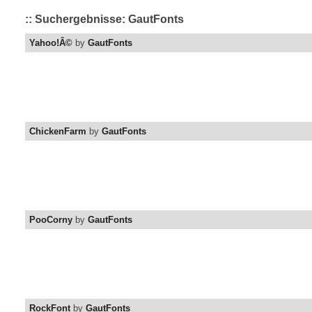
:: Suchergebnisse: GautFonts
Yahoo!Â©
by
GautFonts
ChickenFarm
by
GautFonts
PooCorny
by
GautFonts
RockFont
by
GautFonts