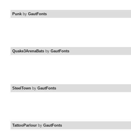
Punk
by
GautFonts
Quake3ArenaBats
by
GautFonts
SteelTown
by
GautFonts
TattooParlour
by
GautFonts