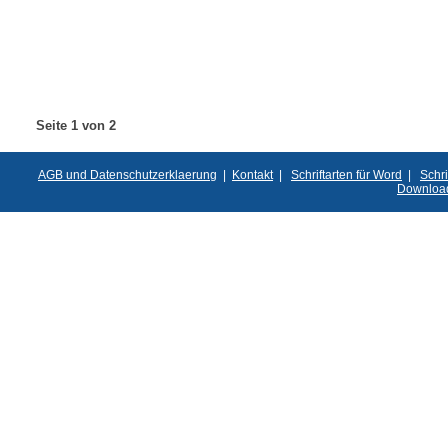
Seite 1 von 2
AGB und Datenschutzerklaerung
|
Kontakt
|
Schriftarten für Word
|
Schri
Downloa