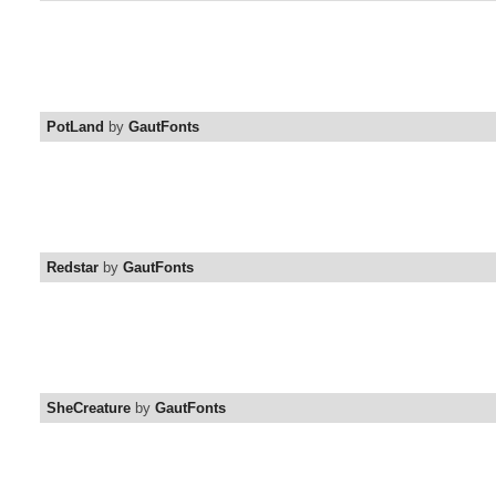
PotLand
by
GautFonts
Redstar
by
GautFonts
SheCreature
by
GautFonts