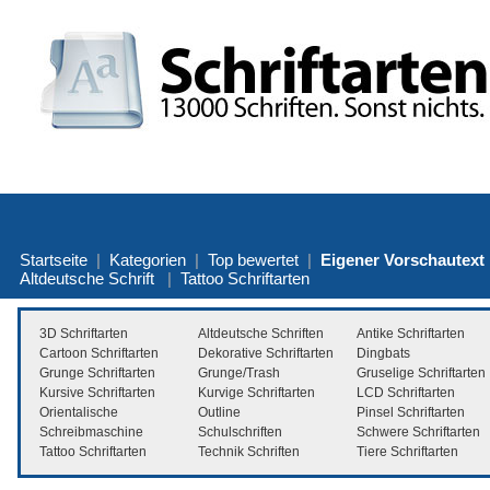
Startseite
|
Kategorien
|
Top bewertet
|
Eigener Vorschautext
Altdeutsche Schrift
|
Tattoo Schriftarten
3D Schriftarten
Altdeutsche Schriften
Antike Schriftarten
Cartoon Schriftarten
Dekorative Schriftarten
Dingbats
Grunge Schriftarten
Grunge/Trash
Gruselige Schriftarten
Kursive Schriftarten
Kurvige Schriftarten
LCD Schriftarten
Orientalische
Outline
Pinsel Schriftarten
Schreibmaschine
Schulschriften
Schwere Schriftarten
Tattoo Schriftarten
Technik Schriften
Tiere Schriftarten