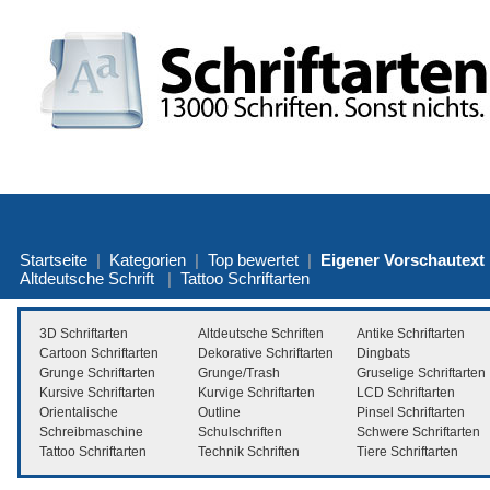
Startseite
|
Kategorien
|
Top bewertet
|
Eigener Vorschautext
Altdeutsche Schrift
|
Tattoo Schriftarten
3D Schriftarten
Altdeutsche Schriften
Antike Schriftarten
Cartoon Schriftarten
Dekorative Schriftarten
Dingbats
Grunge Schriftarten
Grunge/Trash
Gruselige Schriftarten
Kursive Schriftarten
Kurvige Schriftarten
LCD Schriftarten
Orientalische
Outline
Pinsel Schriftarten
Schreibmaschine
Schulschriften
Schwere Schriftarten
Tattoo Schriftarten
Technik Schriften
Tiere Schriftarten