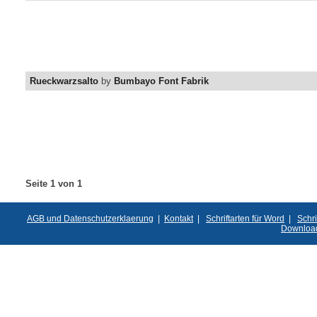
Rueckwarzsalto
by
Bumbayo Font Fabrik
Seite 1 von 1
AGB und Datenschutzerklaerung
|
Kontakt
|
Schriftarten für Word
|
Schri
Downloa