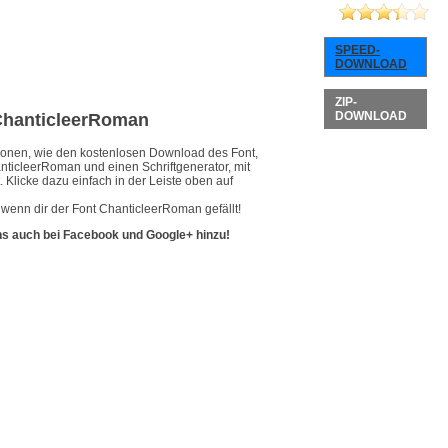
SPEED-
DOWNLOAD
ZIP-
DOWNLOAD
 ChanticleerRoman
ationen, wie den kostenlosen Download des Font,
nticleerRoman und einen Schriftgenerator, mit
 Klicke dazu einfach in der Leiste oben auf
 wenn dir der Font ChanticleerRoman gefällt!
ns auch bei Facebook und Google+ hinzu!