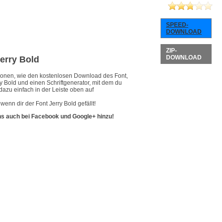
SPEED-
DOWNLOAD
ZIP-
DOWNLOAD
Jerry Bold
ationen, wie den kostenlosen Download des Font,
y Bold und einen Schriftgenerator, mit dem du
dazu einfach in der Leiste oben auf
enn dir der Font Jerry Bold gefällt!
ns auch bei Facebook und Google+ hinzu!