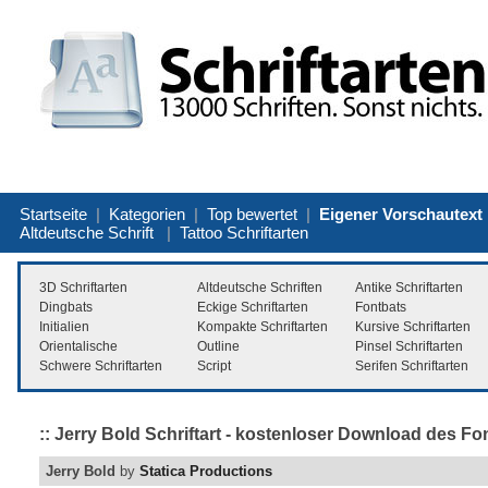
Startseite
|
Kategorien
|
Top bewertet
|
Eigener Vorschautext
Altdeutsche Schrift
|
Tattoo Schriftarten
3D Schriftarten
Altdeutsche Schriften
Antike Schriftarten
Dingbats
Eckige Schriftarten
Fontbats
Initialien
Kompakte Schriftarten
Kursive Schriftarten
Orientalische
Outline
Pinsel Schriftarten
Schwere Schriftarten
Script
Serifen Schriftarten
:: Jerry Bold Schriftart - kostenloser Download des Fo
Jerry Bold
by
Statica Productions