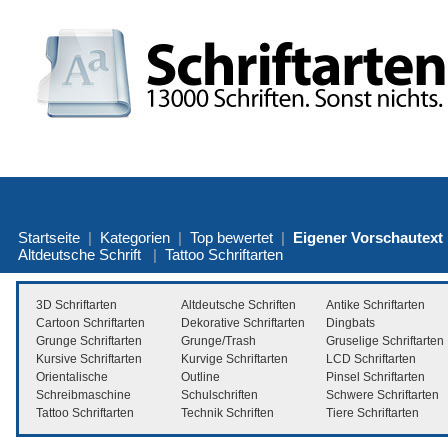
Startseite
|
Kategorien
|
Top bewertet
|
Eigener Vorschautext
Altdeutsche Schrift
|
Tattoo Schriftarten
3D Schriftarten
Altdeutsche Schriften
Antike Schriftarten
Cartoon Schriftarten
Dekorative Schriftarten
Dingbats
Grunge Schriftarten
Grunge/Trash
Gruselige Schriftarten
Kursive Schriftarten
Kurvige Schriftarten
LCD Schriftarten
Orientalische
Outline
Pinsel Schriftarten
Schreibmaschine
Schulschriften
Schwere Schriftarten
Tattoo Schriftarten
Technik Schriften
Tiere Schriftarten