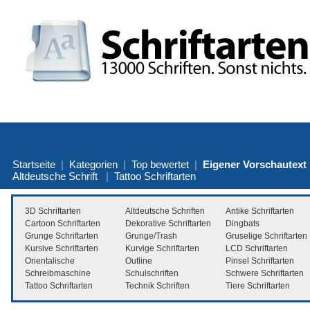
Startseite
|
Kategorien
|
Top bewertet
|
Eigener Vorschautext
Altdeutsche Schrift
|
Tattoo Schriftarten
3D Schriftarten
Altdeutsche Schriften
Antike Schriftarten
Cartoon Schriftarten
Dekorative Schriftarten
Dingbats
Grunge Schriftarten
Grunge/Trash
Gruselige Schriftarten
Kursive Schriftarten
Kurvige Schriftarten
LCD Schriftarten
Orientalische
Outline
Pinsel Schriftarten
Schreibmaschine
Schulschriften
Schwere Schriftarten
Tattoo Schriftarten
Technik Schriften
Tiere Schriftarten