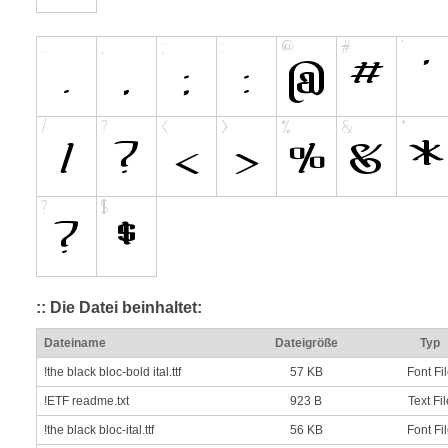
:: Die Datei beinhaltet:
Dateiname
Dateigröße
Typ
!the black bloc-bold ital.ttf
57 KB
Font Fi
!ETF readme.txt
923 B
Text Fil
!the black bloc-ital.ttf
56 KB
Font Fi