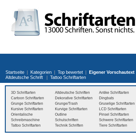
Startseite
|
Kategorien
|
Top bewertet
|
Eigener Vorschautext
Altdeutsche Schrift
|
Tattoo Schriftarten
3D Schriftarten
Altdeutsche Schriften
Antike Schriftarten
Cartoon Schriftarten
Dekorative Schriftarten
Dingbats
Grunge Schriftarten
Grunge/Trash
Gruselige Schriftarten
Kursive Schriftarten
Kurvige Schriftarten
LCD Schriftarten
Orientalische
Outline
Pinsel Schriftarten
Schreibmaschine
Schulschriften
Schwere Schriftarten
Tattoo Schriftarten
Technik Schriften
Tiere Schriftarten