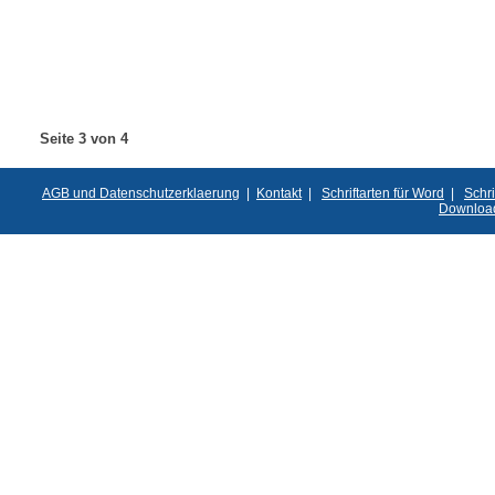
Seite 3 von 4
AGB und Datenschutzerklaerung
|
Kontakt
|
Schriftarten für Word
|
Schri
Downloa