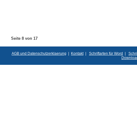
Seite 8 von 17
AGB und Datenschutzerklaerung
|
Kontakt
|
Schriftarten für Word
|
Schri
Downloa