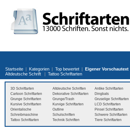
Startseite
|
Kategorien
|
Top bewertet
|
Eigener Vorschautext
Altdeutsche Schrift
|
Tattoo Schriftarten
3D Schriftarten
Altdeutsche Schriften
Antike Schriftarten
Cartoon Schriftarten
Dekorative Schriftarten
Dingbats
Grunge Schriftarten
Grunge/Trash
Gruselige Schriftarten
Kursive Schriftarten
Kurvige Schriftarten
LCD Schriftarten
Orientalische
Outline
Pinsel Schriftarten
Schreibmaschine
Schulschriften
Schwere Schriftarten
Tattoo Schriftarten
Technik Schriften
Tiere Schriftarten