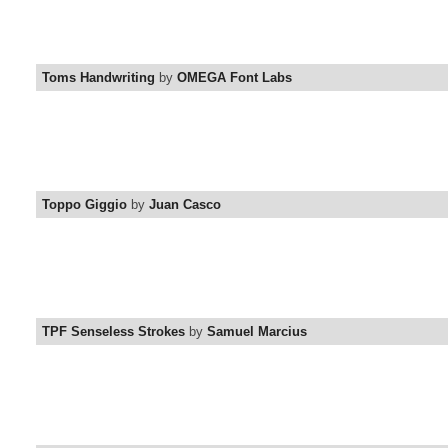
Toms Handwriting
by
OMEGA Font Labs
Toppo Giggio
by
Juan Casco
TPF Senseless Strokes
by
Samuel Marcius