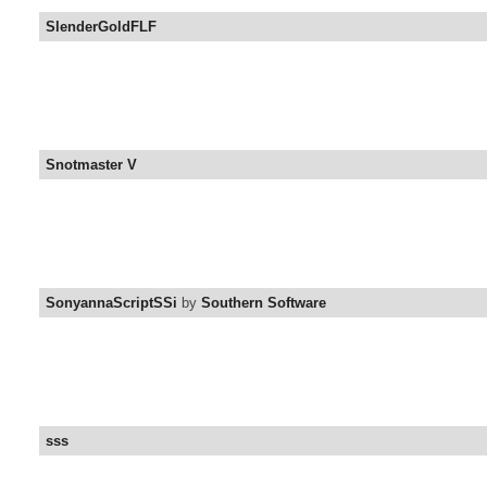
SlenderGoldFLF
Snotmaster V
SonyannaScriptSSi
by
Southern Software
sss