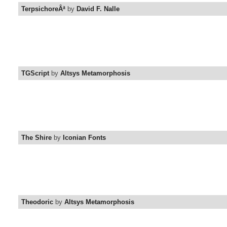
TerpsichoreÂª
by
David F. Nalle
TGScript
by
Altsys Metamorphosis
The Shire
by
Iconian Fonts
Theodoric
by
Altsys Metamorphosis