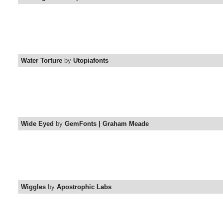
Water Torture
by
Utopiafonts
Wide Eyed
by
GemFonts | Graham Meade
Wiggles
by
Apostrophic Labs