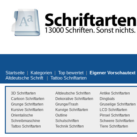
Startseite
|
Kategorien
|
Top bewertet
|
Eigener Vorschautext
Altdeutsche Schrift
|
Tattoo Schriftarten
3D Schriftarten
Altdeutsche Schriften
Antike Schriftarten
Cartoon Schriftarten
Dekorative Schriftarten
Dingbats
Grunge Schriftarten
Grunge/Trash
Gruselige Schriftarten
Kursive Schriftarten
Kurvige Schriftarten
LCD Schriftarten
Orientalische
Outline
Pinsel Schriftarten
Schreibmaschine
Schulschriften
Schwere Schriftarten
Tattoo Schriftarten
Technik Schriften
Tiere Schriftarten