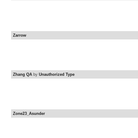
Zarrow
Zhang QA
by
Unauthorized Type
Zone23_Asunder