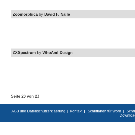
Zoomorphica
by
David F. Nalle
ZXSpectrum
by
WhoAmI Design
Seite 23 von 23
AGB und Datenschutzerklaerung
|
Kontakt
|
Schriftarten für Word
|
Schri
Downloa