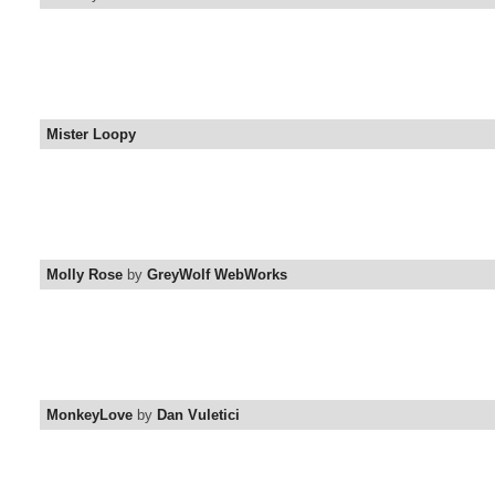
Mister Loopy
Molly Rose
by
GreyWolf WebWorks
MonkeyLove
by
Dan Vuletici