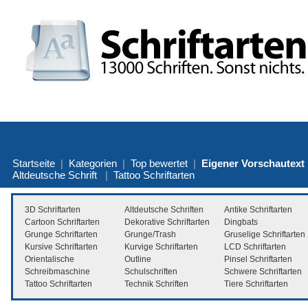
Startseite
|
Kategorien
|
Top bewertet
|
Eigener Vorschautext
Altdeutsche Schrift
|
Tattoo Schriftarten
3D Schriftarten
Altdeutsche Schriften
Antike Schriftarten
Cartoon Schriftarten
Dekorative Schriftarten
Dingbats
Grunge Schriftarten
Grunge/Trash
Gruselige Schriftarten
Kursive Schriftarten
Kurvige Schriftarten
LCD Schriftarten
Orientalische
Outline
Pinsel Schriftarten
Schreibmaschine
Schulschriften
Schwere Schriftarten
Tattoo Schriftarten
Technik Schriften
Tiere Schriftarten