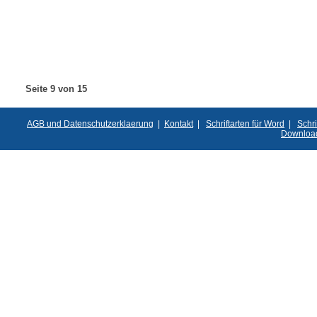
Seite 9 von 15
AGB und Datenschutzerklaerung
|
Kontakt
|
Schriftarten für Word
|
Schri
Downloa