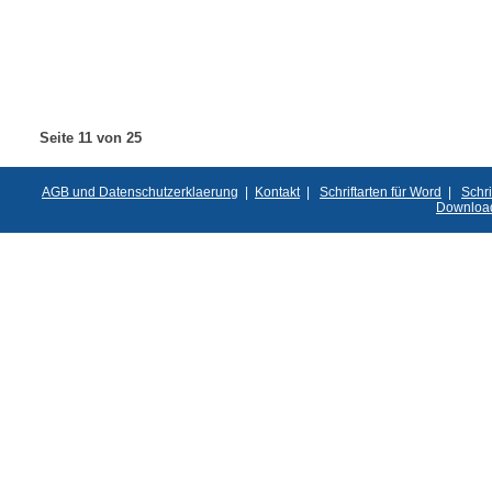
Seite 11 von 25
AGB und Datenschutzerklaerung
|
Kontakt
|
Schriftarten für Word
|
Schri
Downloa