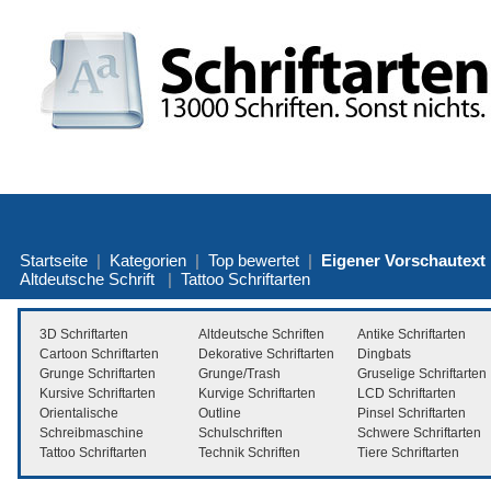
Startseite
|
Kategorien
|
Top bewertet
|
Eigener Vorschautext
Altdeutsche Schrift
|
Tattoo Schriftarten
3D Schriftarten
Altdeutsche Schriften
Antike Schriftarten
Cartoon Schriftarten
Dekorative Schriftarten
Dingbats
Grunge Schriftarten
Grunge/Trash
Gruselige Schriftarten
Kursive Schriftarten
Kurvige Schriftarten
LCD Schriftarten
Orientalische
Outline
Pinsel Schriftarten
Schreibmaschine
Schulschriften
Schwere Schriftarten
Tattoo Schriftarten
Technik Schriften
Tiere Schriftarten