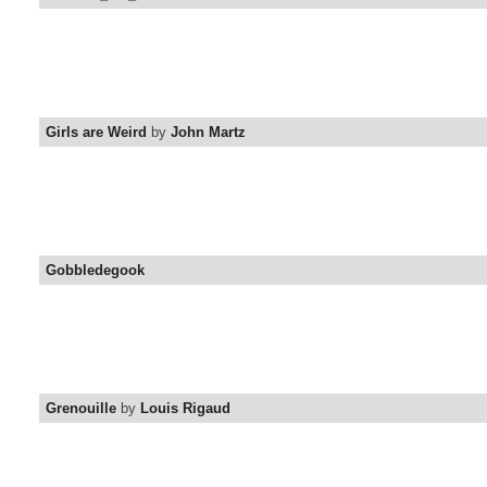
Girls are Weird
by
John Martz
Gobbledegook
Grenouille
by
Louis Rigaud