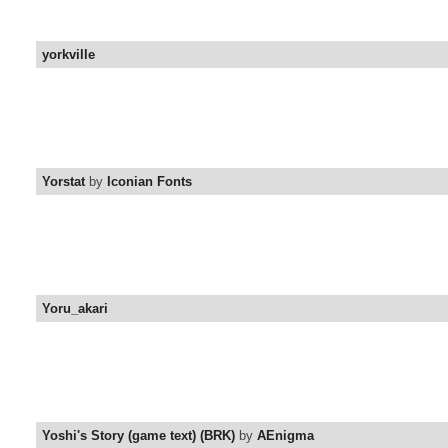
yorkville
Yorstat
by
Iconian Fonts
Yoru_akari
Yoshi's Story (game text) (BRK)
by
AEnigma