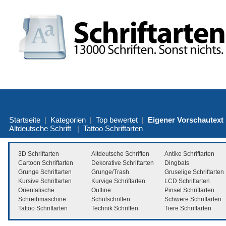
Startseite
|
Kategorien
|
Top bewertet
|
Eigener Vorschautext
Altdeutsche Schrift
|
Tattoo Schriftarten
3D Schriftarten
Altdeutsche Schriften
Antike Schriftarten
Cartoon Schriftarten
Dekorative Schriftarten
Dingbats
Grunge Schriftarten
Grunge/Trash
Gruselige Schriftarten
Kursive Schriftarten
Kurvige Schriftarten
LCD Schriftarten
Orientalische
Outline
Pinsel Schriftarten
Schreibmaschine
Schulschriften
Schwere Schriftarten
Tattoo Schriftarten
Technik Schriften
Tiere Schriftarten