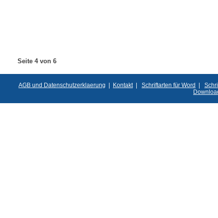
Seite 4 von 6
AGB und Datenschutzerklaerung
|
Kontakt
|
Schriftarten für Word
|
Schri
Downloa