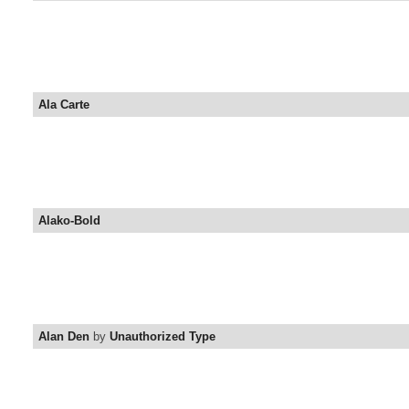
Ala Carte
Alako-Bold
Alan Den
by
Unauthorized Type