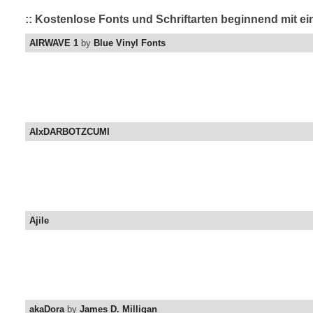
:: Kostenlose Fonts und Schriftarten beginnend mit e
AIRWAVE 1
by
Blue Vinyl Fonts
AIxDARBOTZCUMI
Ajile
akaDora
by
James D. Milligan