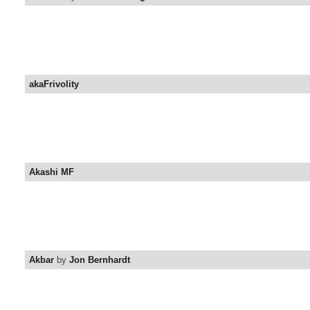
akaFrivolity
Akashi MF
Akbar
by
Jon Bernhardt