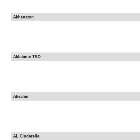
Akhenaton
Aklatanic TSO
Akvaleir
AL Cinderella