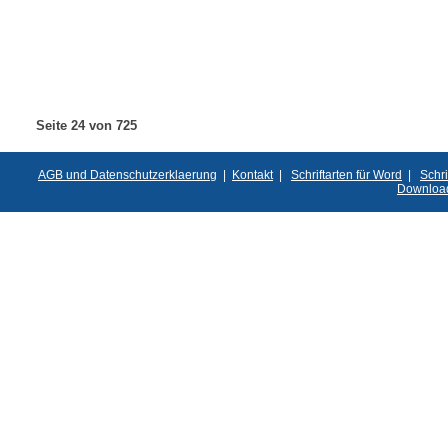
Seite 24 von 725
AGB und Datenschutzerklaerung
|
Kontakt
|
Schriftarten für Word
|
Schri
Downloa