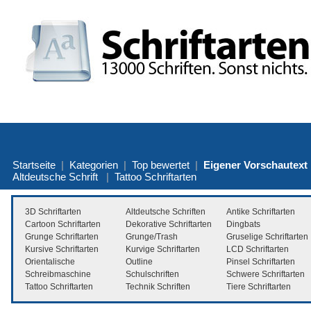
Startseite
|
Kategorien
|
Top bewertet
|
Eigener Vorschautext
Altdeutsche Schrift
|
Tattoo Schriftarten
3D Schriftarten
Altdeutsche Schriften
Antike Schriftarten
Cartoon Schriftarten
Dekorative Schriftarten
Dingbats
Grunge Schriftarten
Grunge/Trash
Gruselige Schriftarten
Kursive Schriftarten
Kurvige Schriftarten
LCD Schriftarten
Orientalische
Outline
Pinsel Schriftarten
Schreibmaschine
Schulschriften
Schwere Schriftarten
Tattoo Schriftarten
Technik Schriften
Tiere Schriftarten