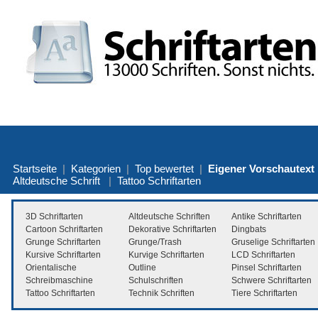
Startseite
|
Kategorien
|
Top bewertet
|
Eigener Vorschautext
Altdeutsche Schrift
|
Tattoo Schriftarten
3D Schriftarten
Altdeutsche Schriften
Antike Schriftarten
Cartoon Schriftarten
Dekorative Schriftarten
Dingbats
Grunge Schriftarten
Grunge/Trash
Gruselige Schriftarten
Kursive Schriftarten
Kurvige Schriftarten
LCD Schriftarten
Orientalische
Outline
Pinsel Schriftarten
Schreibmaschine
Schulschriften
Schwere Schriftarten
Tattoo Schriftarten
Technik Schriften
Tiere Schriftarten