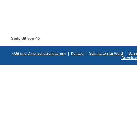
Seite 39 von 45
AGB und Datenschutzerklaerung
|
Kontakt
|
Schriftarten für Word
|
Schri
Downloa