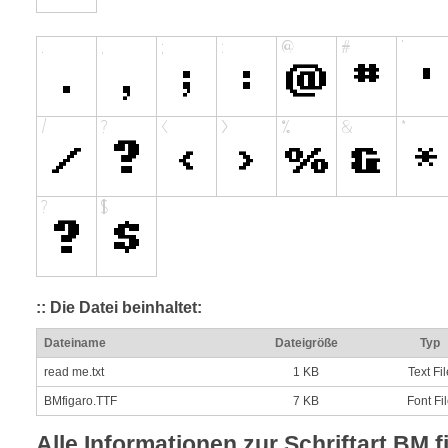
:: Die Datei beinhaltet:
Dateiname
Dateigröße
Typ
read me.txt
1 KB
Text Fil
BMfigaro.TTF
7 KB
Font Fi
Alle Informationen zur Schriftart BM f