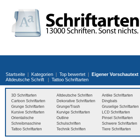
Startseite
|
Kategorien
|
Top bewertet
|
Eigener Vorschautext
Altdeutsche Schrift
|
Tattoo Schriftarten
3D Schriftarten
Altdeutsche Schriften
Antike Schriftarten
Cartoon Schriftarten
Dekorative Schriftarten
Dingbats
Grunge Schriftarten
Grunge/Trash
Gruselige Schriftarten
Kursive Schriftarten
Kurvige Schriftarten
LCD Schriftarten
Orientalische
Outline
Pinsel Schriftarten
Schreibmaschine
Schulschriften
Schwere Schriftarten
Tattoo Schriftarten
Technik Schriften
Tiere Schriftarten