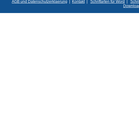
AGB und Datenschutzerklaerung
|
Kontakt
|
Schriftarten für Word
|
Schri
Downloa