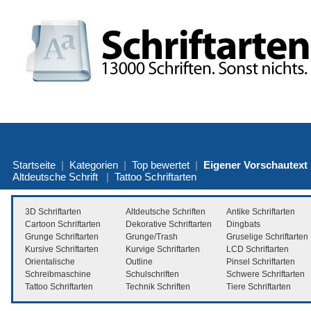
Startseite
|
Kategorien
|
Top bewertet
|
Eigener Vorschautext
Altdeutsche Schrift
|
Tattoo Schriftarten
3D Schriftarten
Altdeutsche Schriften
Antike Schriftarten
Cartoon Schriftarten
Dekorative Schriftarten
Dingbats
Grunge Schriftarten
Grunge/Trash
Gruselige Schriftarten
Kursive Schriftarten
Kurvige Schriftarten
LCD Schriftarten
Orientalische
Outline
Pinsel Schriftarten
Schreibmaschine
Schulschriften
Schwere Schriftarten
Tattoo Schriftarten
Technik Schriften
Tiere Schriftarten