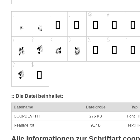
:: Die Datei beinhaltet:
Dateiname
Dateigröße
Typ
COOPDEVI.TTF
276 KB
Font Fi
ReadMe!.txt
917 B
Text Fil
Alle Informationen zur Schriftart coop