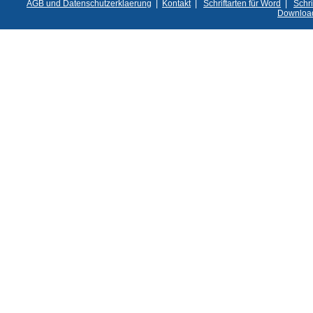
AGB und Datenschutzerklaerung
|
Kontakt
|
Schriftarten für Word
|
Schri
Downloa