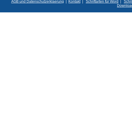
AGB und Datenschutzerklaerung
|
Kontakt
|
Schriftarten für Word
|
Schri
Downloa