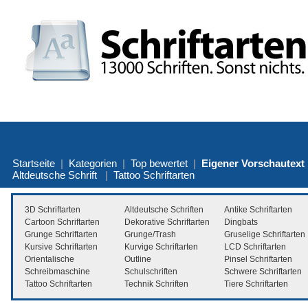
Startseite
|
Kategorien
|
Top bewertet
|
Eigener Vorschautext
Altdeutsche Schrift
|
Tattoo Schriftarten
3D Schriftarten
Altdeutsche Schriften
Antike Schriftarten
Cartoon Schriftarten
Dekorative Schriftarten
Dingbats
Grunge Schriftarten
Grunge/Trash
Gruselige Schriftarten
Kursive Schriftarten
Kurvige Schriftarten
LCD Schriftarten
Orientalische
Outline
Pinsel Schriftarten
Schreibmaschine
Schulschriften
Schwere Schriftarten
Tattoo Schriftarten
Technik Schriften
Tiere Schriftarten