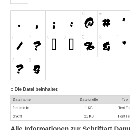
:: Die Datei beinhaltet:
Dateiname
Dateigröße
Typ
font info.txt
1 KB
Text Fil
dnk.ttf
21 KB
Font Fi
Alle Informationen zur Schriftart Da