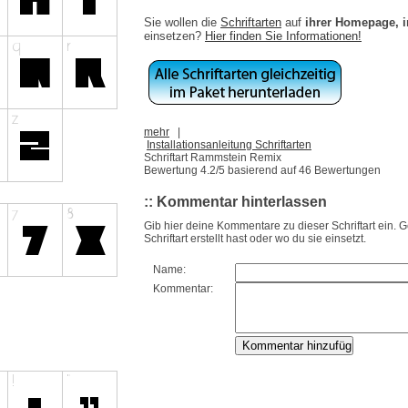
Sie wollen die
Schriftarten
auf
ihrer Homepage, 
einsetzen?
Hier finden Sie Informationen!
mehr
|
Installationsanleitung Schriftarten
Schriftart Rammstein Remix
Bewertung
4.2
/5 basierend auf
46
Bewertungen
:: Kommentar hinterlassen
Gib hier deine Kommentare zu dieser Schriftart ein. 
Schriftart erstellt hast oder wo du sie einsetzt.
Name:
Kommentar: