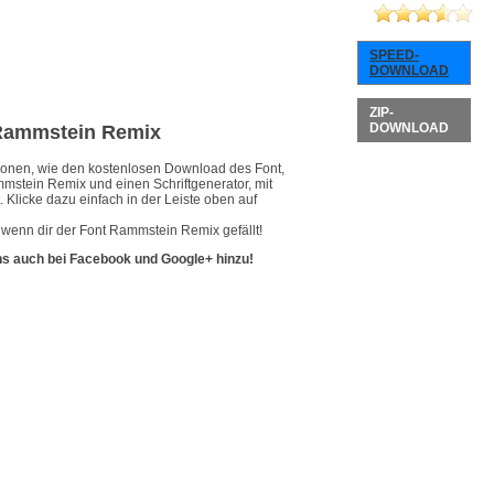
SPEED-
DOWNLOAD
ZIP-
DOWNLOAD
t Rammstein Remix
ationen, wie den kostenlosen Download des Font,
mmstein Remix und einen Schriftgenerator, mit
 Klicke dazu einfach in der Leiste oben auf
 wenn dir der Font Rammstein Remix gefällt!
ns auch bei Facebook und Google+ hinzu!