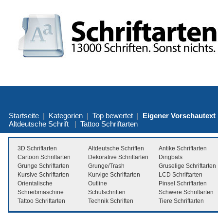
Startseite
|
Kategorien
|
Top bewertet
|
Eigener Vorschautext
Altdeutsche Schrift
|
Tattoo Schriftarten
3D Schriftarten
Altdeutsche Schriften
Antike Schriftarten
Cartoon Schriftarten
Dekorative Schriftarten
Dingbats
Grunge Schriftarten
Grunge/Trash
Gruselige Schriftarten
Kursive Schriftarten
Kurvige Schriftarten
LCD Schriftarten
Orientalische
Outline
Pinsel Schriftarten
Schreibmaschine
Schulschriften
Schwere Schriftarten
Tattoo Schriftarten
Technik Schriften
Tiere Schriftarten