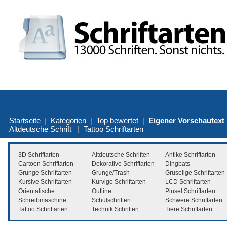
Startseite
|
Kategorien
|
Top bewertet
|
Eigener Vorschautext
Altdeutsche Schrift
|
Tattoo Schriftarten
3D Schriftarten
Altdeutsche Schriften
Antike Schriftarten
Cartoon Schriftarten
Dekorative Schriftarten
Dingbats
Grunge Schriftarten
Grunge/Trash
Gruselige Schriftarten
Kursive Schriftarten
Kurvige Schriftarten
LCD Schriftarten
Orientalische
Outline
Pinsel Schriftarten
Schreibmaschine
Schulschriften
Schwere Schriftarten
Tattoo Schriftarten
Technik Schriften
Tiere Schriftarten