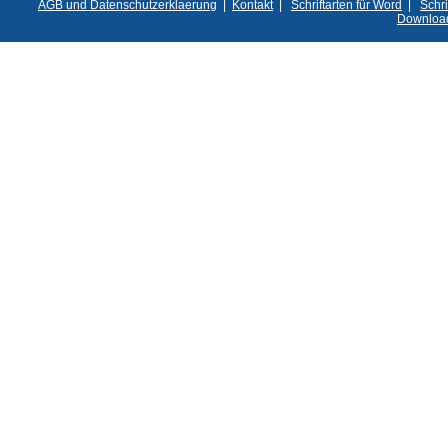
AGB und Datenschutzerklaerung
|
Kontakt
|
Schriftarten für Word
|
Schri
Downloa