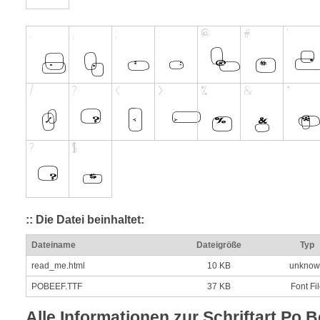
:: Die Datei beinhaltet:
Dateiname
Dateigröße
Typ
read_me.html
10 KB
unknow
POBEEF.TTF
37 KB
Font Fi
Alle Informationen zur Schriftart Po B