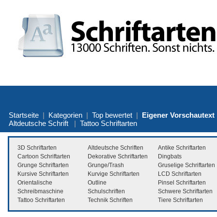
Startseite
|
Kategorien
|
Top bewertet
|
Eigener Vorschautext
Altdeutsche Schrift
|
Tattoo Schriftarten
3D Schriftarten
Altdeutsche Schriften
Antike Schriftarten
Cartoon Schriftarten
Dekorative Schriftarten
Dingbats
Grunge Schriftarten
Grunge/Trash
Gruselige Schriftarten
Kursive Schriftarten
Kurvige Schriftarten
LCD Schriftarten
Orientalische
Outline
Pinsel Schriftarten
Schreibmaschine
Schulschriften
Schwere Schriftarten
Tattoo Schriftarten
Technik Schriften
Tiere Schriftarten