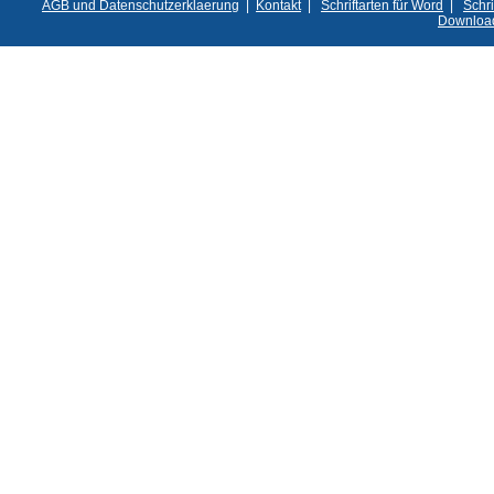
AGB und Datenschutzerklaerung
|
Kontakt
|
Schriftarten für Word
|
Schri
Downloa