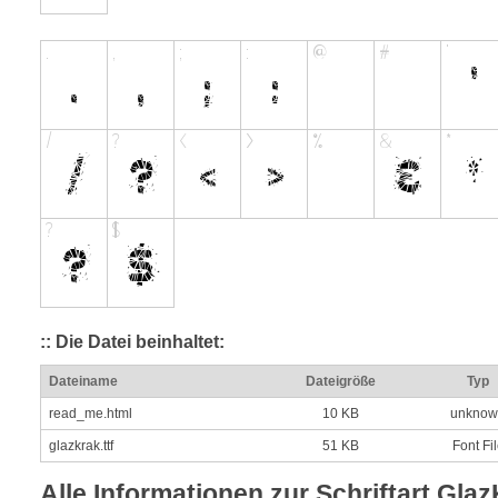
:: Die Datei beinhaltet:
Dateiname
Dateigröße
Typ
read_me.html
10 KB
unknow
glazkrak.ttf
51 KB
Font Fi
Alle Informationen zur Schriftart Gla