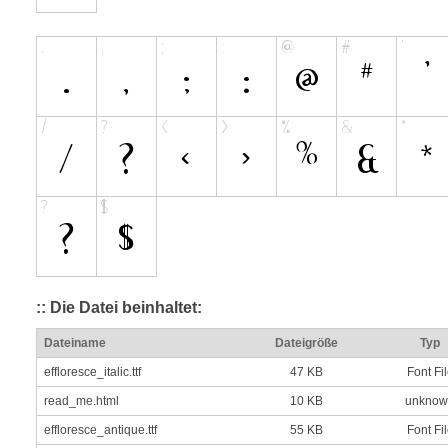
:: Die Datei beinhaltet:
Dateiname
Dateigröße
Typ
effloresce_italic.ttf
47 KB
Font Fi
read_me.html
10 KB
unknow
effloresce_antique.ttf
55 KB
Font Fi