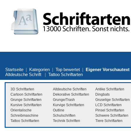
Startseite
|
Kategorien
|
Top bewertet
|
Eigener Vorschautext
Altdeutsche Schrift
|
Tattoo Schriftarten
3D Schriftarten
Altdeutsche Schriften
Antike Schriftarten
Cartoon Schriftarten
Dekorative Schriftarten
Dingbats
Grunge Schriftarten
Grunge/Trash
Gruselige Schriftarten
Kursive Schriftarten
Kurvige Schriftarten
LCD Schriftarten
Orientalische
Outline
Pinsel Schriftarten
Schreibmaschine
Schulschriften
Schwere Schriftarten
Tattoo Schriftarten
Technik Schriften
Tiere Schriftarten