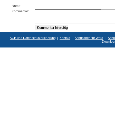
Name:
Kommentar:
AGB und Datenschutzerklaerung
|
Kontakt
|
Schriftarten für Word
|
Schri
Downloa