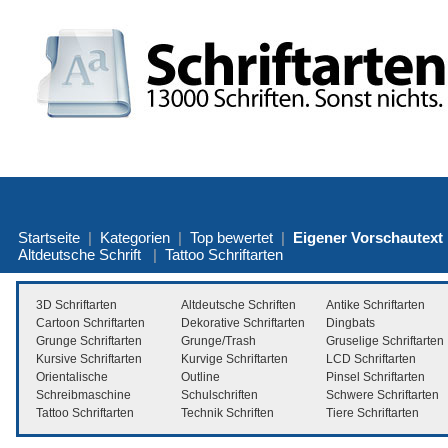
Startseite
|
Kategorien
|
Top bewertet
|
Eigener Vorschautext
Altdeutsche Schrift
|
Tattoo Schriftarten
3D Schriftarten
Altdeutsche Schriften
Antike Schriftarten
Cartoon Schriftarten
Dekorative Schriftarten
Dingbats
Grunge Schriftarten
Grunge/Trash
Gruselige Schriftarten
Kursive Schriftarten
Kurvige Schriftarten
LCD Schriftarten
Orientalische
Outline
Pinsel Schriftarten
Schreibmaschine
Schulschriften
Schwere Schriftarten
Tattoo Schriftarten
Technik Schriften
Tiere Schriftarten