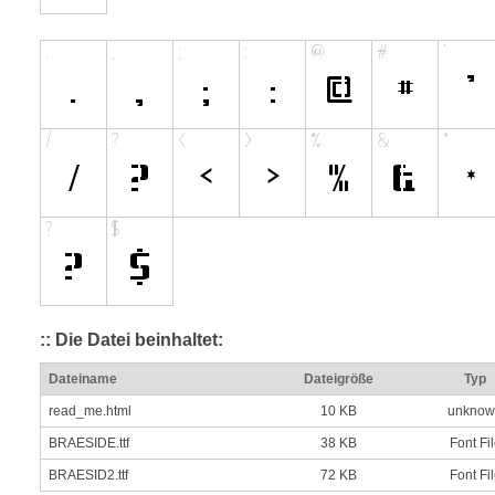
:: Die Datei beinhaltet:
Dateiname
Dateigröße
Typ
read_me.html
10 KB
unknow
BRAESIDE.ttf
38 KB
Font Fi
BRAESID2.ttf
72 KB
Font Fi