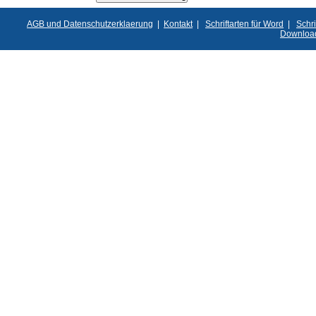
AGB und Datenschutzerklaerung
|
Kontakt
|
Schriftarten für Word
|
Schri
Downloa