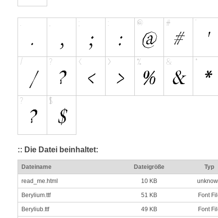
:: Die Datei beinhaltet:
Dateiname
Dateigröße
Typ
read_me.html
10 KB
unknow
Berylium.ttf
51 KB
Font Fi
Beryliub.ttf
49 KB
Font Fi