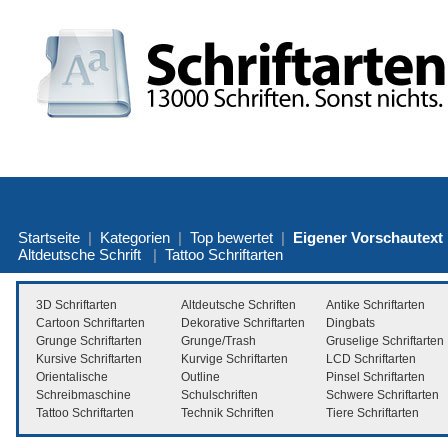
Startseite
|
Kategorien
|
Top bewertet
|
Eigener Vorschautext
Altdeutsche Schrift
|
Tattoo Schriftarten
3D Schriftarten
Altdeutsche Schriften
Antike Schriftarten
Cartoon Schriftarten
Dekorative Schriftarten
Dingbats
Grunge Schriftarten
Grunge/Trash
Gruselige Schriftarten
Kursive Schriftarten
Kurvige Schriftarten
LCD Schriftarten
Orientalische
Outline
Pinsel Schriftarten
Schreibmaschine
Schulschriften
Schwere Schriftarten
Tattoo Schriftarten
Technik Schriften
Tiere Schriftarten