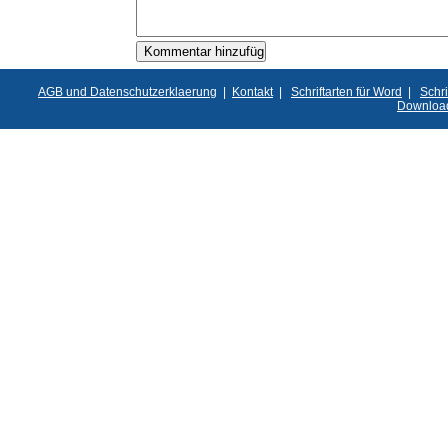
AGB und Datenschutzerklaerung
|
Kontakt
|
Schriftarten für Word
|
Schri
Downloa