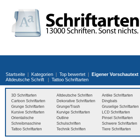
Startseite
|
Kategorien
|
Top bewertet
|
Eigener Vorschautext
Altdeutsche Schrift
|
Tattoo Schriftarten
3D Schriftarten
Altdeutsche Schriften
Antike Schriftarten
Cartoon Schriftarten
Dekorative Schriftarten
Dingbats
Grunge Schriftarten
Grunge/Trash
Gruselige Schriftarten
Kursive Schriftarten
Kurvige Schriftarten
LCD Schriftarten
Orientalische
Outline
Pinsel Schriftarten
Schreibmaschine
Schulschriften
Schwere Schriftarten
Tattoo Schriftarten
Technik Schriften
Tiere Schriftarten