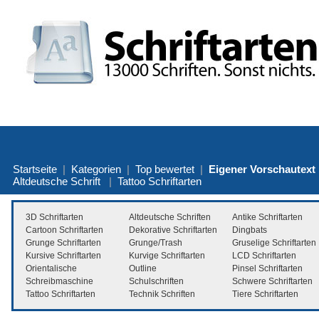
Startseite
|
Kategorien
|
Top bewertet
|
Eigener Vorschautext
Altdeutsche Schrift
|
Tattoo Schriftarten
3D Schriftarten
Altdeutsche Schriften
Antike Schriftarten
Cartoon Schriftarten
Dekorative Schriftarten
Dingbats
Grunge Schriftarten
Grunge/Trash
Gruselige Schriftarten
Kursive Schriftarten
Kurvige Schriftarten
LCD Schriftarten
Orientalische
Outline
Pinsel Schriftarten
Schreibmaschine
Schulschriften
Schwere Schriftarten
Tattoo Schriftarten
Technik Schriften
Tiere Schriftarten