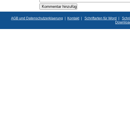
AGB und Datenschutzerklaerung
|
Kontakt
|
Schriftarten für Word
|
Schri
Downloa