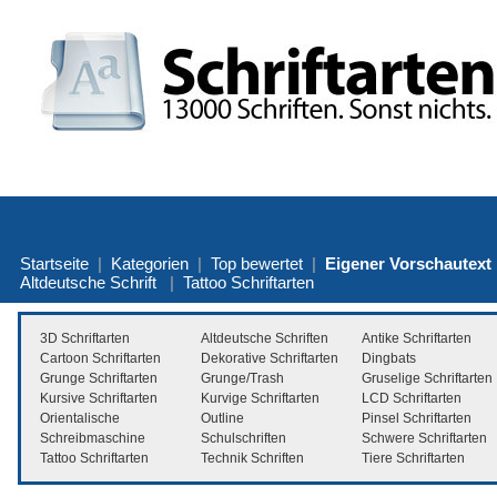
Startseite
|
Kategorien
|
Top bewertet
|
Eigener Vorschautext
Altdeutsche Schrift
|
Tattoo Schriftarten
3D Schriftarten
Altdeutsche Schriften
Antike Schriftarten
Cartoon Schriftarten
Dekorative Schriftarten
Dingbats
Grunge Schriftarten
Grunge/Trash
Gruselige Schriftarten
Kursive Schriftarten
Kurvige Schriftarten
LCD Schriftarten
Orientalische
Outline
Pinsel Schriftarten
Schreibmaschine
Schulschriften
Schwere Schriftarten
Tattoo Schriftarten
Technik Schriften
Tiere Schriftarten