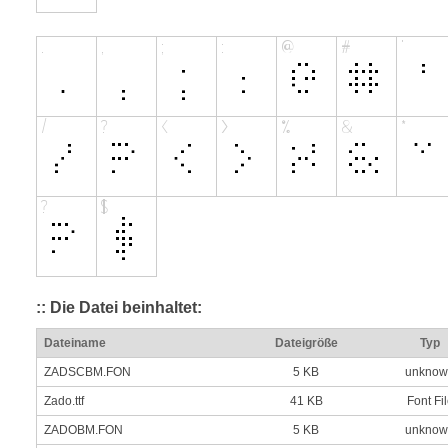
:: Die Datei beinhaltet:
Dateiname
Dateigröße
Typ
ZADSCBM.FON
5 KB
unknow
Zado.ttf
41 KB
Font Fi
ZADOBM.FON
5 KB
unknow