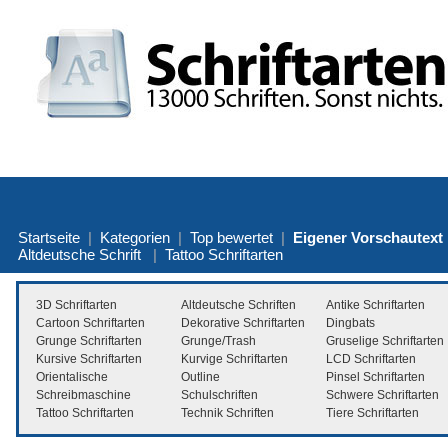
Startseite
|
Kategorien
|
Top bewertet
|
Eigener Vorschautext
Altdeutsche Schrift
|
Tattoo Schriftarten
3D Schriftarten
Altdeutsche Schriften
Antike Schriftarten
Cartoon Schriftarten
Dekorative Schriftarten
Dingbats
Grunge Schriftarten
Grunge/Trash
Gruselige Schriftarten
Kursive Schriftarten
Kurvige Schriftarten
LCD Schriftarten
Orientalische
Outline
Pinsel Schriftarten
Schreibmaschine
Schulschriften
Schwere Schriftarten
Tattoo Schriftarten
Technik Schriften
Tiere Schriftarten