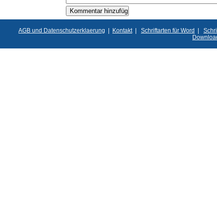
AGB und Datenschutzerklaerung
|
Kontakt
|
Schriftarten für Word
|
Schri
Downloa