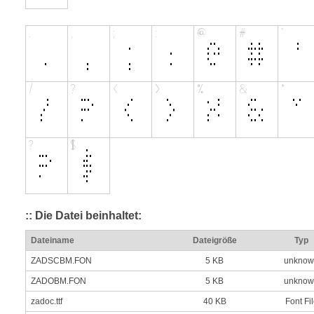
:: Die Datei beinhaltet:
Dateiname
Dateigröße
Typ
ZADSCBM.FON
5 KB
unknow
ZADOBM.FON
5 KB
unknow
zadoc.ttf
40 KB
Font Fi