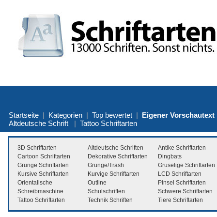
Startseite
|
Kategorien
|
Top bewertet
|
Eigener Vorschautext
Altdeutsche Schrift
|
Tattoo Schriftarten
3D Schriftarten
Altdeutsche Schriften
Antike Schriftarten
Cartoon Schriftarten
Dekorative Schriftarten
Dingbats
Grunge Schriftarten
Grunge/Trash
Gruselige Schriftarten
Kursive Schriftarten
Kurvige Schriftarten
LCD Schriftarten
Orientalische
Outline
Pinsel Schriftarten
Schreibmaschine
Schulschriften
Schwere Schriftarten
Tattoo Schriftarten
Technik Schriften
Tiere Schriftarten