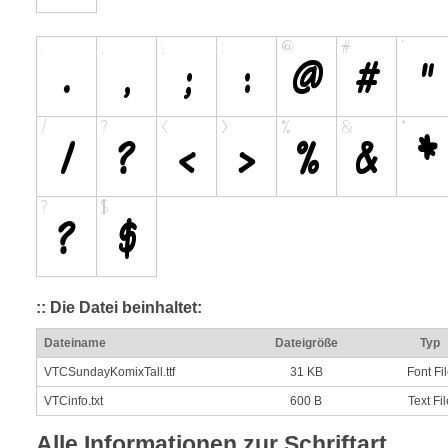
:: Die Datei beinhaltet:
Dateiname
Dateigröße
Typ
VTCSundayKomixTall.ttf
31 KB
Font Fi
VTCinfo.txt
600 B
Text Fil
Alle Informationen zur Schriftart