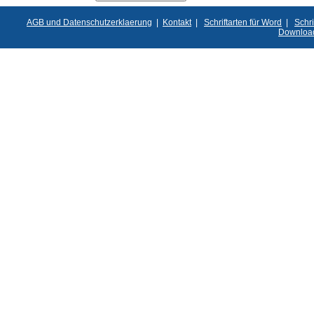
AGB und Datenschutzerklaerung
|
Kontakt
|
Schriftarten für Word
|
Schri
Downloa