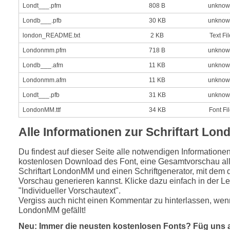
Londt___.pfm
808 B
unknow
Londb___.pfb
30 KB
unknow
london_README.txt
2 KB
Text Fil
Londonmm.pfm
718 B
unknow
Londb___.afm
11 KB
unknow
Londonmm.afm
11 KB
unknow
Londt___.pfb
31 KB
unknow
LondonMM.ttf
34 KB
Font Fi
Alle Informationen zur Schriftart Lo
Du findest auf dieser Seite alle notwendigen Informatione
kostenlosen Download des Font, eine Gesamtvorschau all
Schriftart LondonMM und einen Schriftgenerator, mit dem d
Vorschau generieren kannst. Klicke dazu einfach in der Le
"Individueller Vorschautext".
Vergiss auch nicht einen Kommentar zu hinterlassen, wenn
LondonMM gefällt!
Neu: Immer die neusten kostenlosen Fonts? Füg uns 