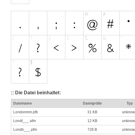
:: Die Datei beinhaltet:
Dateiname
Dateigröße
Typ
Londonmm.pfb
31 KB
unknow
Londt___.afm
12 KB
unknow
Londb___.pfm
728 B
unknow