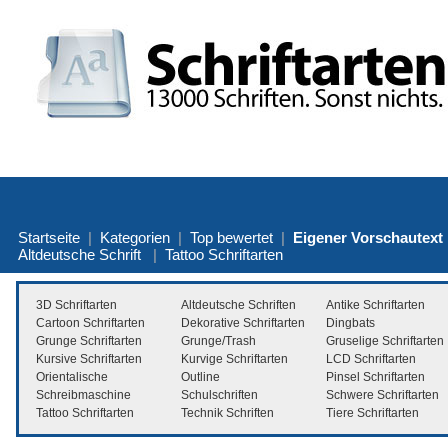
Startseite
|
Kategorien
|
Top bewertet
|
Eigener Vorschautext
Altdeutsche Schrift
|
Tattoo Schriftarten
3D Schriftarten
Altdeutsche Schriften
Antike Schriftarten
Cartoon Schriftarten
Dekorative Schriftarten
Dingbats
Grunge Schriftarten
Grunge/Trash
Gruselige Schriftarten
Kursive Schriftarten
Kurvige Schriftarten
LCD Schriftarten
Orientalische
Outline
Pinsel Schriftarten
Schreibmaschine
Schulschriften
Schwere Schriftarten
Tattoo Schriftarten
Technik Schriften
Tiere Schriftarten