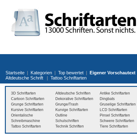
Startseite
|
Kategorien
|
Top bewertet
|
Eigener Vorschautext
Altdeutsche Schrift
|
Tattoo Schriftarten
3D Schriftarten
Altdeutsche Schriften
Antike Schriftarten
Cartoon Schriftarten
Dekorative Schriftarten
Dingbats
Grunge Schriftarten
Grunge/Trash
Gruselige Schriftarten
Kursive Schriftarten
Kurvige Schriftarten
LCD Schriftarten
Orientalische
Outline
Pinsel Schriftarten
Schreibmaschine
Schulschriften
Schwere Schriftarten
Tattoo Schriftarten
Technik Schriften
Tiere Schriftarten