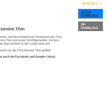
SPEED-
DOWNLOAD
ZIP-
DOWNLOAD
Asenine Thin
ationen, wie den kostenlosen Download des Font,
nine Thin und einen Schriftgenerator, mit dem
ke dazu einfach in der Leiste oben auf
wenn dir der Font Asenine Thin gefällt!
ns auch bei Facebook und Google+ hinzu!