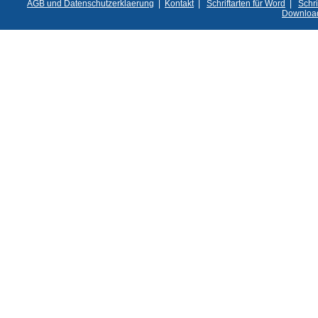
AGB und Datenschutzerklaerung
|
Kontakt
|
Schriftarten für Word
|
Schri
Downloa