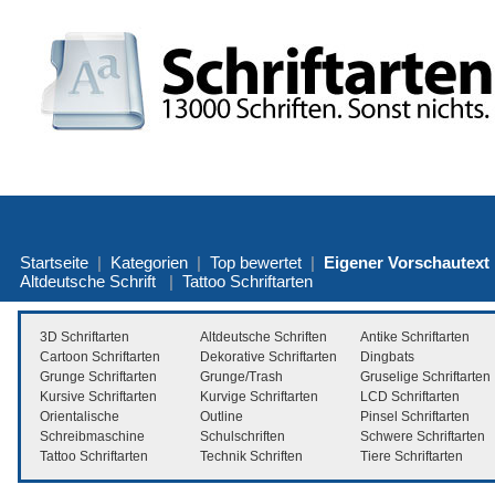
Startseite
|
Kategorien
|
Top bewertet
|
Eigener Vorschautext
Altdeutsche Schrift
|
Tattoo Schriftarten
3D Schriftarten
Altdeutsche Schriften
Antike Schriftarten
Cartoon Schriftarten
Dekorative Schriftarten
Dingbats
Grunge Schriftarten
Grunge/Trash
Gruselige Schriftarten
Kursive Schriftarten
Kurvige Schriftarten
LCD Schriftarten
Orientalische
Outline
Pinsel Schriftarten
Schreibmaschine
Schulschriften
Schwere Schriftarten
Tattoo Schriftarten
Technik Schriften
Tiere Schriftarten