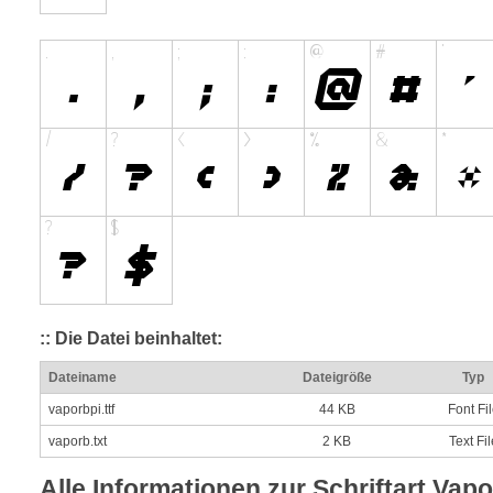
:: Die Datei beinhaltet:
Dateiname
Dateigröße
Typ
vaporbpi.ttf
44 KB
Font Fi
vaporb.txt
2 KB
Text Fil
Alle Informationen zur Schriftart Vap