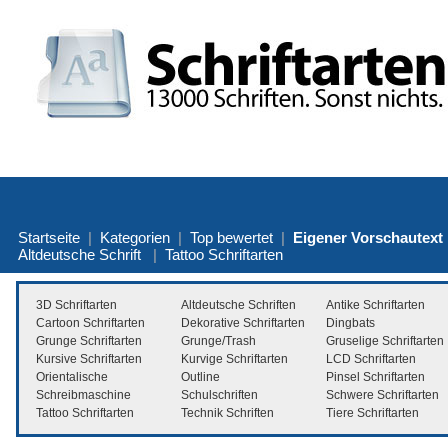
Startseite
|
Kategorien
|
Top bewertet
|
Eigener Vorschautext
Altdeutsche Schrift
|
Tattoo Schriftarten
3D Schriftarten
Altdeutsche Schriften
Antike Schriftarten
Cartoon Schriftarten
Dekorative Schriftarten
Dingbats
Grunge Schriftarten
Grunge/Trash
Gruselige Schriftarten
Kursive Schriftarten
Kurvige Schriftarten
LCD Schriftarten
Orientalische
Outline
Pinsel Schriftarten
Schreibmaschine
Schulschriften
Schwere Schriftarten
Tattoo Schriftarten
Technik Schriften
Tiere Schriftarten