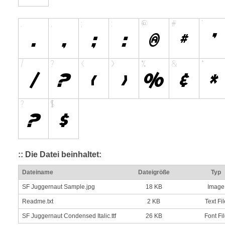
:: Die Datei beinhaltet:
Dateiname
Dateigröße
Typ
SF Juggernaut Sample.jpg
18 KB
Image
Readme.txt
2 KB
Text Fil
SF Juggernaut Condensed Italic.ttf
26 KB
Font Fi