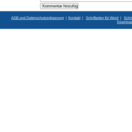
AGB und Datenschutzerklaerung
|
Kontakt
|
Schriftarten für Word
|
Schri
Downloa