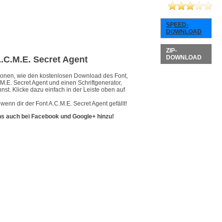
SPEED-
DOWNLOAD
ZIP-
DOWNLOAD
A.C.M.E. Secret Agent
ationen, wie den kostenlosen Download des Font,
M.E. Secret Agent und einen Schriftgenerator,
nst. Klicke dazu einfach in der Leiste oben auf
enn dir der Font A.C.M.E. Secret Agent gefällt!
ns auch bei Facebook und Google+ hinzu!