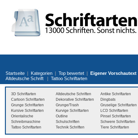
Startseite
|
Kategorien
|
Top bewertet
|
Eigener Vorschautext
Altdeutsche Schrift
|
Tattoo Schriftarten
3D Schriftarten
Altdeutsche Schriften
Antike Schriftarten
Cartoon Schriftarten
Dekorative Schriftarten
Dingbats
Grunge Schriftarten
Grunge/Trash
Gruselige Schriftarten
Kursive Schriftarten
Kurvige Schriftarten
LCD Schriftarten
Orientalische
Outline
Pinsel Schriftarten
Schreibmaschine
Schulschriften
Schwere Schriftarten
Tattoo Schriftarten
Technik Schriften
Tiere Schriftarten