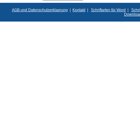
AGB und Datenschutzerklaerung
|
Kontakt
|
Schriftarten für Word
|
Schri
Downloa