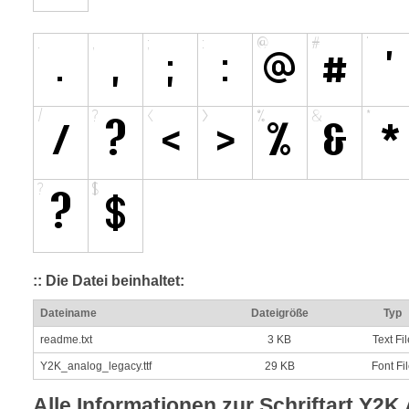
:: Die Datei beinhaltet:
Dateiname
Dateigröße
Typ
readme.txt
3 KB
Text Fil
Y2K_analog_legacy.ttf
29 KB
Font Fi
Alle Informationen zur Schriftart Y2K