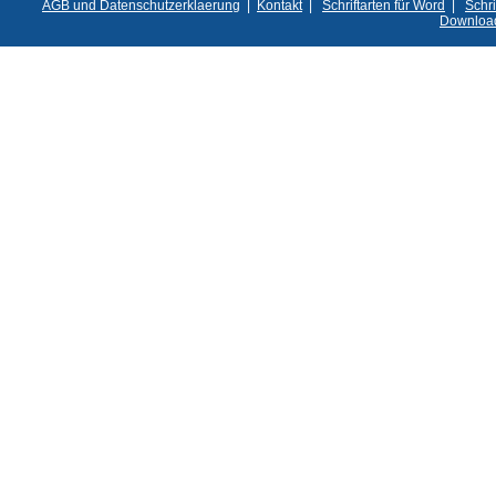
AGB und Datenschutzerklaerung
|
Kontakt
|
Schriftarten für Word
|
Schri
Downloa