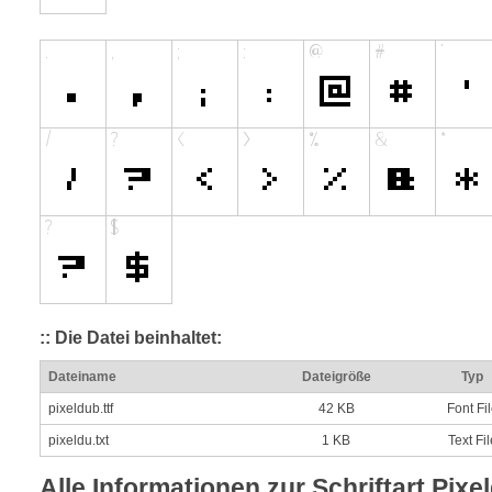
:: Die Datei beinhaltet:
Dateiname
Dateigröße
Typ
pixeldub.ttf
42 KB
Font Fi
pixeldu.txt
1 KB
Text Fil
Alle Informationen zur Schriftart Pixe