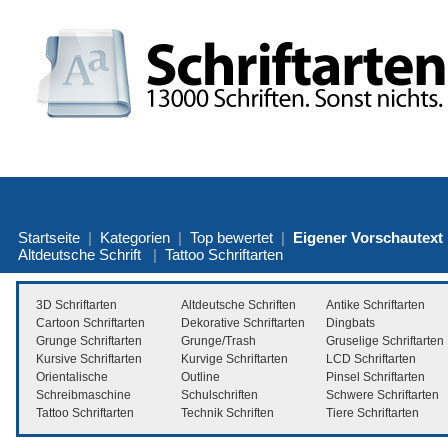
Startseite
|
Kategorien
|
Top bewertet
|
Eigener Vorschautext
Altdeutsche Schrift
|
Tattoo Schriftarten
3D Schriftarten
Altdeutsche Schriften
Antike Schriftarten
Cartoon Schriftarten
Dekorative Schriftarten
Dingbats
Grunge Schriftarten
Grunge/Trash
Gruselige Schriftarten
Kursive Schriftarten
Kurvige Schriftarten
LCD Schriftarten
Orientalische
Outline
Pinsel Schriftarten
Schreibmaschine
Schulschriften
Schwere Schriftarten
Tattoo Schriftarten
Technik Schriften
Tiere Schriftarten