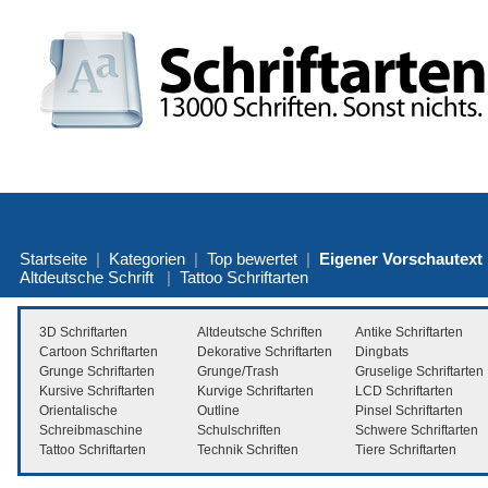
Startseite
|
Kategorien
|
Top bewertet
|
Eigener Vorschautext
Altdeutsche Schrift
|
Tattoo Schriftarten
3D Schriftarten
Altdeutsche Schriften
Antike Schriftarten
Cartoon Schriftarten
Dekorative Schriftarten
Dingbats
Grunge Schriftarten
Grunge/Trash
Gruselige Schriftarten
Kursive Schriftarten
Kurvige Schriftarten
LCD Schriftarten
Orientalische
Outline
Pinsel Schriftarten
Schreibmaschine
Schulschriften
Schwere Schriftarten
Tattoo Schriftarten
Technik Schriften
Tiere Schriftarten